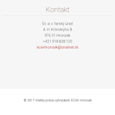
Kontakt
Ev. a. v. farský úrad
A. H. Krčméryho 8
976 31 Hronsek
+421 918 828 120
ecavhron
sek@snai
lnet.sk
© 2017 Všetky práva vyhradené. ECAV Hronsek