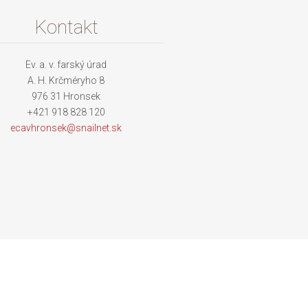
Kontakt
Ev. a. v. farský úrad
A. H. Krčméryho 8
976 31 Hronsek
+421 918 828 120
ecavhron
sek@snai
lnet.sk