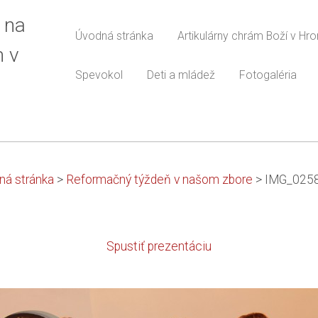
 na
Úvodná stránka
Artikulárny chrám Boží v Hr
m v
Spevokol
Deti a mládež
Fotogaléria
ná stránka
>
Reformačný týždeň v našom zbore
>
IMG_025
Spustiť prezentáciu