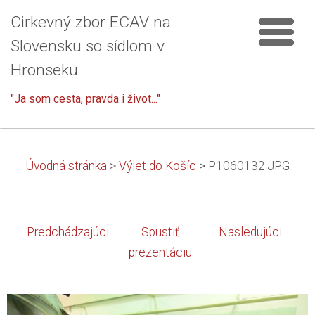
Cirkevný zbor ECAV na
Slovensku so sídlom v
Hronseku
"Ja som cesta, pravda i život..."
Úvodná stránka
>
Výlet do Košíc
>
P1060132.JPG
Predchádzajúci
Spustiť
Nasledujúci
prezentáciu