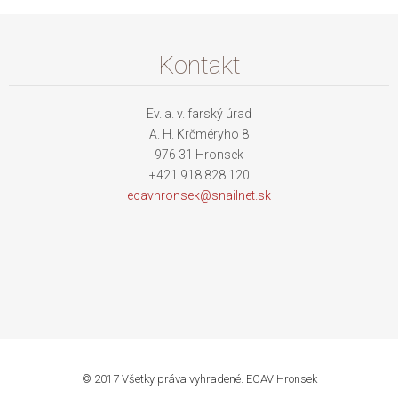
Kontakt
Ev. a. v. farský úrad
A. H. Krčméryho 8
976 31 Hronsek
+421 918 828 120
ecavhron
sek@snai
lnet.sk
© 2017 Všetky práva vyhradené. ECAV Hronsek