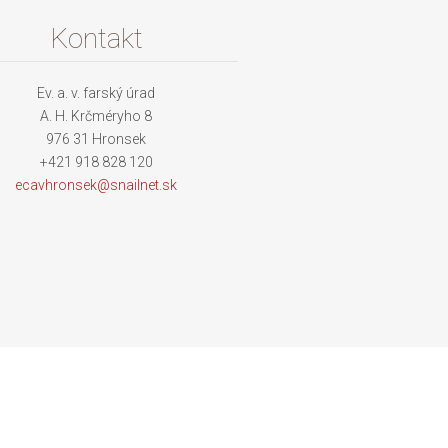
Kontakt
Ev. a. v. farský úrad
A. H. Krčméryho 8
976 31 Hronsek
+421 918 828 120
ecavhron
sek@snai
lnet.sk