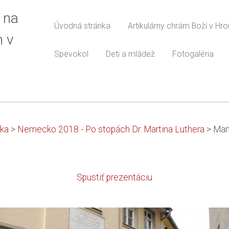
 na
Úvodná stránka
Artikulárny chrám Boží v Hr
m v
Spevokol
Deti a mládež
Fotogaléria
nka
>
Nemecko 2018 - Po stopách Dr. Martina Luthera
>
Man
Spustiť prezentáciu