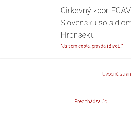
Cirkevný zbor ECAV
Slovensku so sídlo
Hronseku
"Ja som cesta, pravda i život..."
Úvodná strá
Predchádzajúci