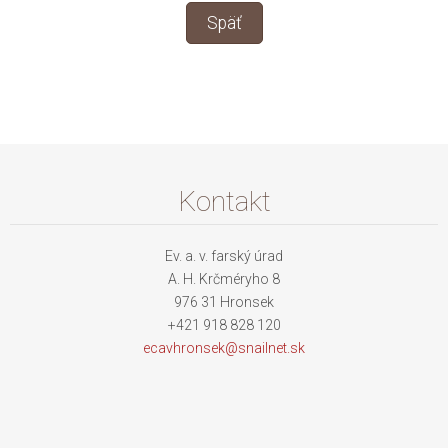
Späť
Kontakt
Ev. a. v. farský úrad
A. H. Krčméryho 8
976 31 Hronsek
+421 918 828 120
ecavhron
sek@snai
lnet.sk