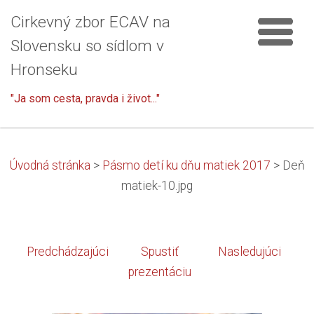
Cirkevný zbor ECAV na
Slovensku so sídlom v
Hronseku
"Ja som cesta, pravda i život..."
Úvodná stránka
>
Pásmo detí ku dňu matiek 2017
>
Deň
matiek-10.jpg
Predchádzajúci
Spustiť
Nasledujúci
prezentáciu