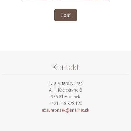
Späť
Kontakt
Ev. a. v. farský úrad
A. H. Krčméryho 8
976 31 Hronsek
+421 918 828 120
ecavhron
sek@snai
lnet.sk