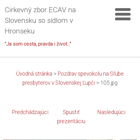
Cirkevný zbor ECAV na
Slovensku so sídlom v
Hronseku
"Ja som cesta, pravda i život..."
Úvodná stránka
>
Pozdrav spevokolu na Sľube
presbyterov v Slovenskej Ľupči
>
105.jpg
Predchádzajúci
Spustiť
Nasledujúci
prezentáciu