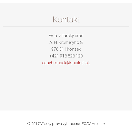
Kontakt
Ev. a. v. farský úrad
A. H. Krčméryho 8
976 31 Hronsek
+421 918 828 120
ecavhron
sek@snai
lnet.sk
© 2017 Všetky práva vyhradené. ECAV Hronsek