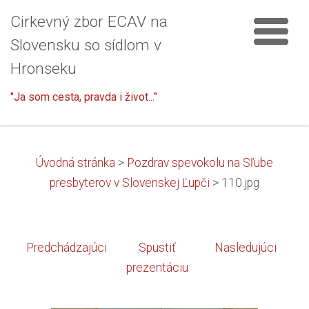
Cirkevný zbor ECAV na
Slovensku so sídlom v
Hronseku
"Ja som cesta, pravda i život..."
Úvodná stránka
>
Pozdrav spevokolu na Sľube
presbyterov v Slovenskej Ľupči
>
110.jpg
Predchádzajúci
Spustiť
Nasledujúci
prezentáciu