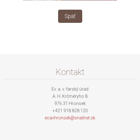
Späť
Kontakt
Ev. a. v. farský úrad
A. H. Krčméryho 8
976 31 Hronsek
+421 918 828 120
ecavhron
sek@snai
lnet.sk