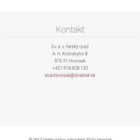
Kontakt
Ev. a. v. farský úrad
A. H. Krčméryho 8
976 31 Hronsek
+421 918 828 120
ecavhron
sek@snai
lnet.sk
© 2017 Všetky práva vyhradené. ECAV Hronsek