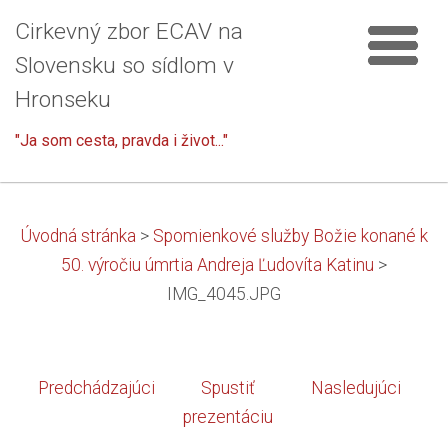
Cirkevný zbor ECAV na
Slovensku so sídlom v
Hronseku
"Ja som cesta, pravda i život..."
Úvodná stránka
>
Spomienkové služby Božie konané k
50. výročiu úmrtia Andreja Ľudovíta Katinu
>
IMG_4045.JPG
Predchádzajúci
Spustiť
Nasledujúci
prezentáciu