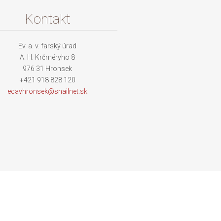
Kontakt
Ev. a. v. farský úrad
A. H. Krčméryho 8
976 31 Hronsek
+421 918 828 120
ecavhron
sek@snai
lnet.sk