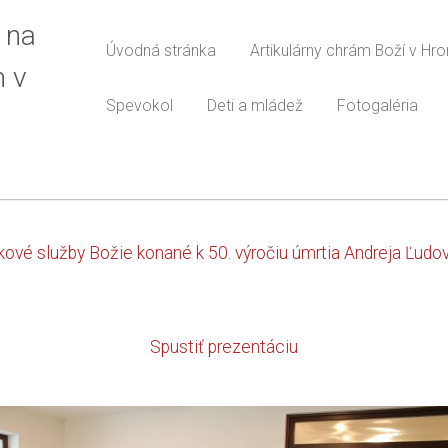
 na
Úvodná stránka
Artikulárny chrám Boží v Hr
m v
Spevokol
Deti a mládež
Fotogaléria
vé služby Božie konané k 50. výročiu úmrtia Andreja Ľudov
Spustiť prezentáciu