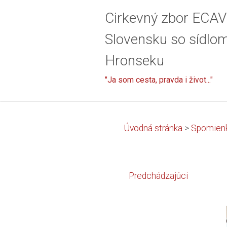
Cirkevný zbor ECAV
Slovensku so sídlo
Hronseku
"Ja som cesta, pravda i život..."
Úvodná stránka
>
Spomienko
Predchádzajúci