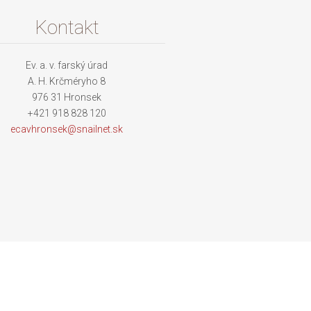
Kontakt
Ev. a. v. farský úrad
A. H. Krčméryho 8
976 31 Hronsek
+421 918 828 120
ecavhron
sek@snai
lnet.sk