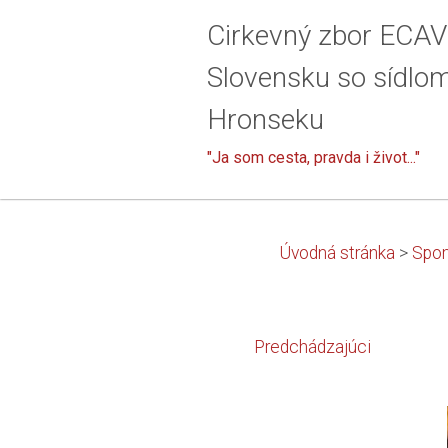
Cirkevný zbor ECAV
Slovensku so sídlo
Hronseku
"Ja som cesta, pravda i život..."
Úvodná stránka
>
Spom
Predchádzajúci