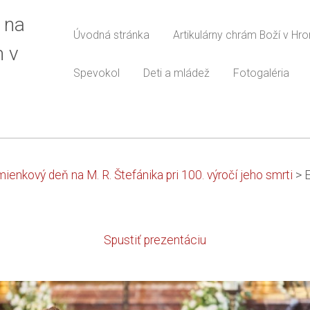
 na
Úvodná stránka
Artikulárny chrám Boží v Hr
m v
Spevokol
Deti a mládež
Fotogaléria
ienkový deň na M. R. Štefánika pri 100. výročí jeho smrti
>
Spustiť prezentáciu