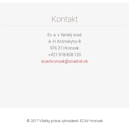
Kontakt
Ev. a. v. farský úrad
A. H. Krčméryho 8
976 31 Hronsek
+421 918 828 120
ecavhron
sek@snai
lnet.sk
© 2017 Všetky práva vyhradené. ECAV Hronsek