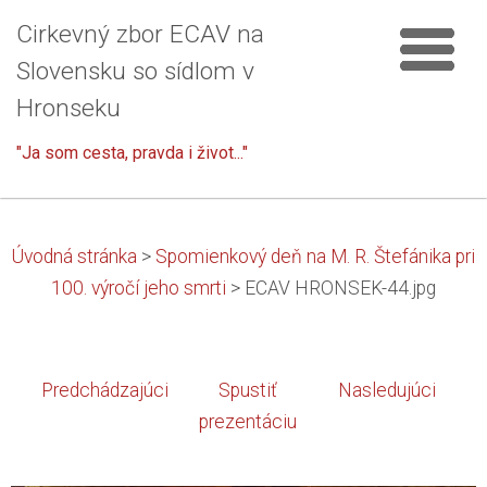
Cirkevný zbor ECAV na
Slovensku so sídlom v
Hronseku
"Ja som cesta, pravda i život..."
Úvodná stránka
>
Spomienkový deň na M. R. Štefánika pri
100. výročí jeho smrti
>
ECAV HRONSEK-44.jpg
Predchádzajúci
Spustiť
Nasledujúci
prezentáciu