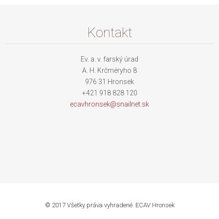
Kontakt
Ev. a. v. farský úrad
A. H. Krčméryho 8
976 31 Hronsek
+421 918 828 120
ecavhron
sek@snai
lnet.sk
© 2017 Všetky práva vyhradené. ECAV Hronsek