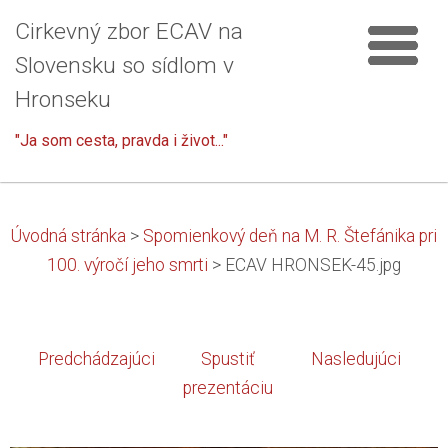
Cirkevný zbor ECAV na
Slovensku so sídlom v
Hronseku
"Ja som cesta, pravda i život..."
Úvodná stránka
>
Spomienkový deň na M. R. Štefánika pri
100. výročí jeho smrti
>
ECAV HRONSEK-45.jpg
Predchádzajúci
Spustiť
Nasledujúci
prezentáciu