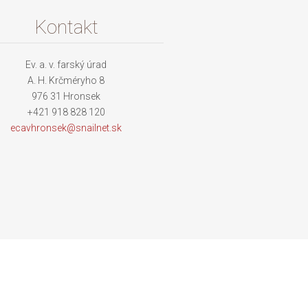
Kontakt
Ev. a. v. farský úrad
A. H. Krčméryho 8
976 31 Hronsek
+421 918 828 120
ecavhron
sek@snai
lnet.sk