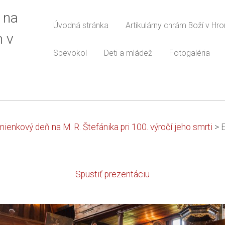
 na
Úvodná stránka
Artikulárny chrám Boží v Hr
m v
Spevokol
Deti a mládež
Fotogaléria
ienkový deň na M. R. Štefánika pri 100. výročí jeho smrti
>
Spustiť prezentáciu