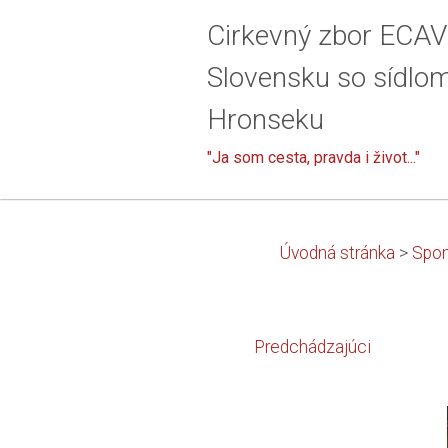
Cirkevný zbor ECAV
Slovensku so sídlo
Hronseku
"Ja som cesta, pravda i život..."
Úvodná stránka
>
Spom
Predchádzajúci