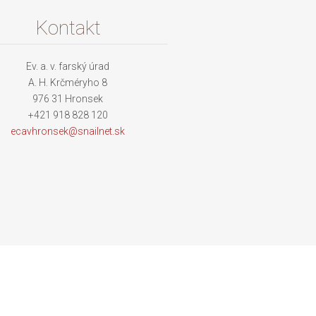
Kontakt
Ev. a. v. farský úrad
A. H. Krčméryho 8
976 31 Hronsek
+421 918 828 120
ecavhron
sek@snai
lnet.sk