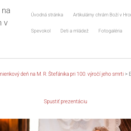
 na
Úvodná stránka
Artikulárny chrám Boží v Hr
m v
Spevokol
Deti a mládež
Fotogaléria
ienkový deň na M. R. Štefánika pri 100. výročí jeho smrti
>
Spustiť prezentáciu