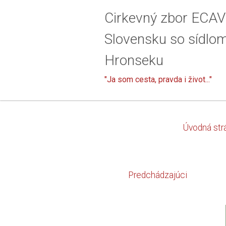
Cirkevný zbor ECAV
Slovensku so sídlo
Hronseku
"Ja som cesta, pravda i život..."
Úvodná str
Predchádzajúci