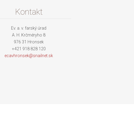
Kontakt
Ev. a. v. farský úrad
A. H. Krčméryho 8
976 31 Hronsek
+421 918 828 120
ecavhron
sek@snai
lnet.sk