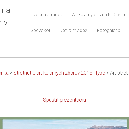
 na
Úvodná stránka
Artikulárny chrám Boží v Hr
m v
Spevokol
Deti a mládež
Fotogaléria
ánka
>
Stretnutie artikulárnych zborov 2018 Hybe
>
Art stret
Spustiť prezentáciu