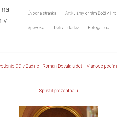
 na
Úvodná stránka
Artikulárny chrám Boží v Hr
m v
Spevokol
Deti a mládež
Fotogaléria
edenie CD v Badíne - Roman Dovala a deti - Vianoce podľa
Spustiť prezentáciu