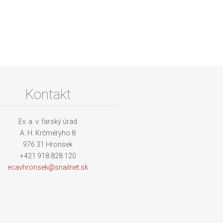
Kontakt
Ev. a. v. farský úrad
A. H. Krčméryho 8
976 31 Hronsek
+421 918 828 120
ecavhron
sek@snai
lnet.sk