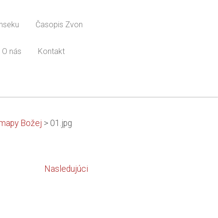
onseku
Časopis Zvon
O nás
Kontakt
 mapy Božej
>
01.jpg
Nasledujúci