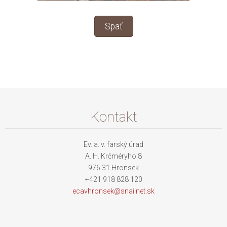
Späť
Kontakt
Ev. a. v. farský úrad
A. H. Krčméryho 8
976 31 Hronsek
+421 918 828 120
ecavhron
sek@snai
lnet.sk