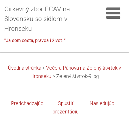
Cirkevný zbor ECAV na
Slovensku so sídlom v
Hronseku
"Ja som cesta, pravda i život..."
Úvodná stránka
>
Večera Pánova na Zelený štvrtok v
Hronseku
>
Zelený štvrtok-9.jpg
Predchádzajúci
Spustiť
Nasledujúci
prezentáciu