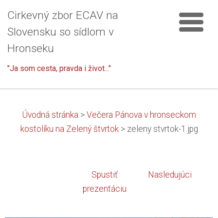
Cirkevný zbor ECAV na
Slovensku so sídlom v
Hronseku
"Ja som cesta, pravda i život..."
Úvodná stránka
>
Večera Pánova v hronseckom
kostolíku na Zelený štvrtok
>
zeleny stvrtok-1.jpg
Spustiť
Nasledujúci
prezentáciu