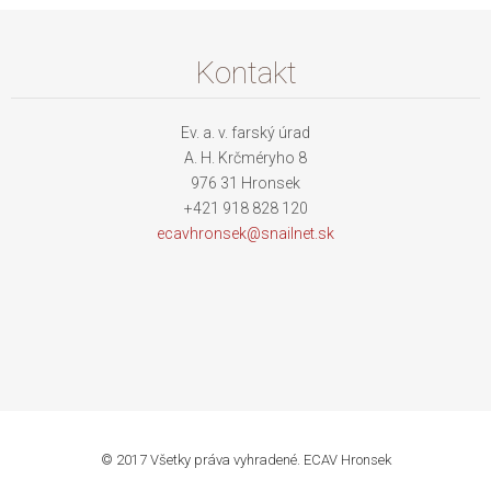
Kontakt
Ev. a. v. farský úrad
A. H. Krčméryho 8
976 31 Hronsek
+421 918 828 120
ecavhron
sek@snai
lnet.sk
© 2017 Všetky práva vyhradené. ECAV Hronsek