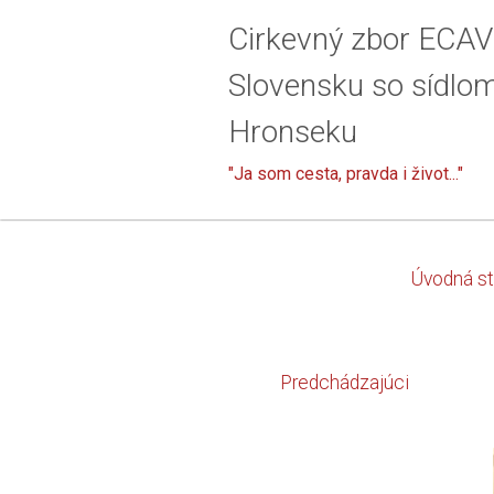
Cirkevný zbor ECAV
Slovensku so sídlo
Hronseku
"Ja som cesta, pravda i život..."
Úvodná st
Predchádzajúci