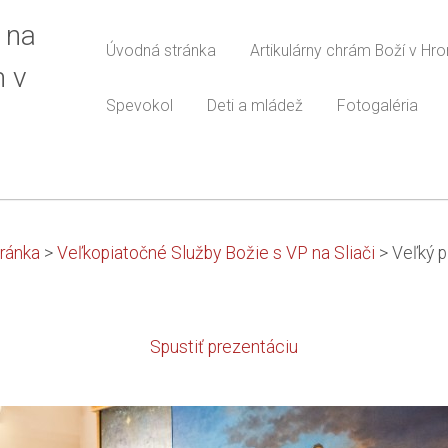
 na
Úvodná stránka
Artikulárny chrám Boží v Hr
m v
Spevokol
Deti a mládež
Fotogaléria
ránka
>
Veľkopiatočné Služby Božie s VP na Sliači
>
Veľký p
Spustiť prezentáciu