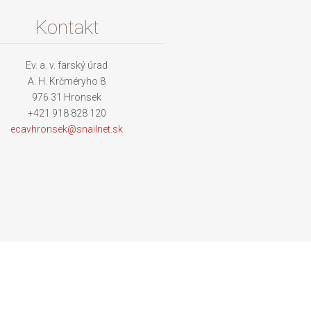
Kontakt
Ev. a. v. farský úrad
A. H. Krčméryho 8
976 31 Hronsek
+421 918 828 120
ecavhron
sek@snai
lnet.sk