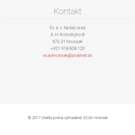
Kontakt
Ev. a. v. farský úrad
A. H. Krčméryho 8
976 31 Hronsek
+421 918 828 120
ecavhron
sek@snai
lnet.sk
© 2017 Všetky práva vyhradené. ECAV Hronsek